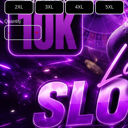
2XL
3XL
4XL
5XL
Quantity
-
+