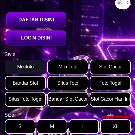
`2
DAFTAR DISINI
LOGIN DISINI
Style
Mikitoto
Miki Toto
Slot Gacor
Bandar Slot
Situs Toto
Toto Togel
Situs Toto Togel
Bandar Slot Gacor
Slot Gacor Hari Ini
View Size Chart
Size
S
M
L
XL