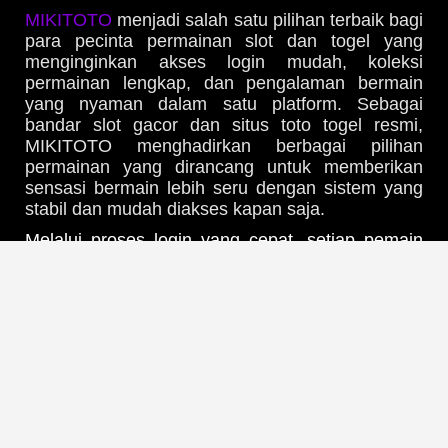
MIKITOTO
menjadi salah satu pilihan terbaik bagi
para pecinta permainan slot dan togel yang
menginginkan akses login mudah, koleksi
permainan lengkap, dan pengalaman bermain
yang nyaman dalam satu platform. Sebagai
bandar slot gacor dan situs toto togel resmi,
MIKITOTO menghadirkan berbagai pilihan
permainan yang dirancang untuk memberikan
sensasi bermain lebih seru dengan sistem yang
stabil dan mudah diakses kapan saja.
Melalui proses login yang cepat, setiap pemain
slot gacor dan toto togel dapat langsung
menikmati berbagai permainan favorit tanpa
harus menghadapi proses yang rumit. Tampilan
situs yang sederhana namun modern membuat
navigasi terasa lebih mudah, baik bagi pemain
baru maupun yang sudah berpengalaman.
Seluruh fitur disusun agar setiap pengguna bisa
menemukan permainan yang diinginkan hanya
dalam beberapa langkah.