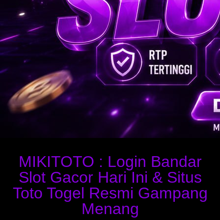
MIKITOTO : Login Bandar
Slot Gacor Hari Ini & Situs
Toto Togel Resmi Gampang
Menang