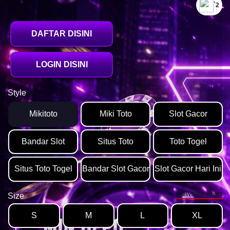
`2
DAFTAR DISINI
LOGIN DISINI
Style
Mikitoto
Miki Toto
Slot Gacor
Bandar Slot
Situs Toto
Toto Togel
Situs Toto Togel
Bandar Slot Gacor
Slot Gacor Hari Ini
View Size Chart
Size
S
M
L
XL