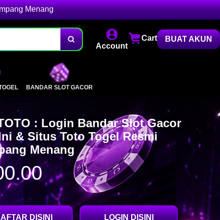
 Gampang Menang
Cart
BUAT AKUN
Account
 TOGEL
BANDAR SLOT GACOR
TOTO : Login Bandar Slot Gacor
 Ini & Situs Toto Togel Resmi
pang Menang
00.00
AFTAR DISINI
LOGIN DISINI