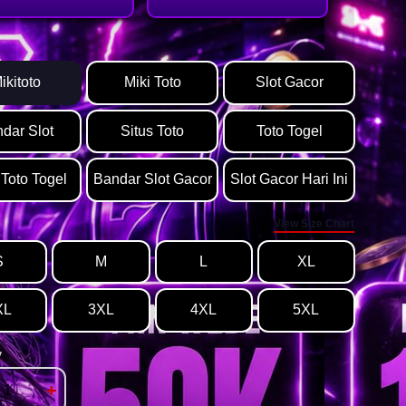
ikitoto
Miki Toto
Slot Gacor
dar Slot
Situs Toto
Toto Togel
 Toto Togel
Bandar Slot Gacor
Slot Gacor Hari Ini
View Size Chart
S
M
L
XL
XL
3XL
4XL
5XL
y
+