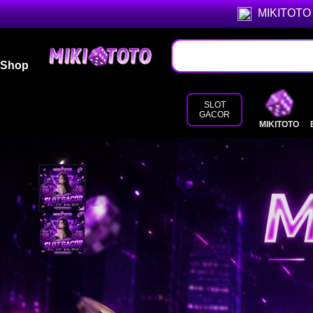
MIKITOTO :
Shop
SLOT
GACOR
MIKITOTO