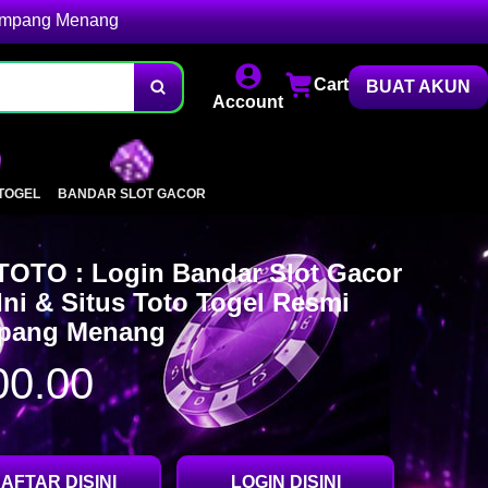
 Gampang Menang
Cart
BUAT AKUN
Account
 TOGEL
BANDAR SLOT GACOR
TOTO : Login Bandar Slot Gacor
 Ini & Situs Toto Togel Resmi
pang Menang
00.00
AFTAR DISINI
LOGIN DISINI