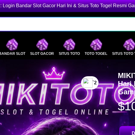
 Login Bandar Slot Gacor Hari Ini & Situs Toto Togel Resmi
BANDAR SLOT
SLOT GACOR
SITUS TOTO
TOTO TOGEL
SITUS TOTO
MIKI
Hari
`2
Gam
$1
D