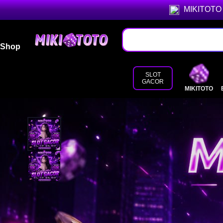
MIKITOTO :
Shop
SLOT
GACOR
MIKITOTO