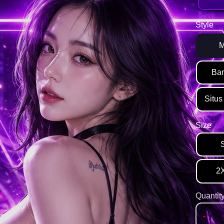
Style
M
Ban
Situs
Size
2
Quantit
-