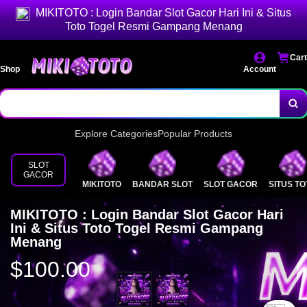
MIKITOTO : Login Bandar Slot Gacor Hari Ini & Situs
Toto Togel Resmi Gampang Menang
Cart
Shop
Account
Explore Categories
Popular Products
SLOT
GACOR
MIKITOTO
BANDAR SLOT
SLOT GACOR
SITUS TO
MIKITOTO : Login Bandar Slot Gacor Hari
Ini & Situs Toto Togel Resmi Gampang
Menang
$100.00