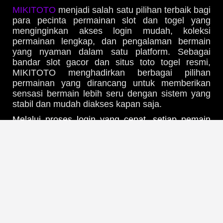
MIKITOTO
menjadi salah satu pilihan terbaik bagi
para pecinta permainan slot dan togel yang
menginginkan akses login mudah, koleksi
permainan lengkap, dan pengalaman bermain
yang nyaman dalam satu platform. Sebagai
bandar slot gacor dan situs toto togel resmi,
MIKITOTO menghadirkan berbagai pilihan
permainan yang dirancang untuk memberikan
sensasi bermain lebih seru dengan sistem yang
stabil dan mudah diakses kapan saja.
Melalui proses login yang cepat, setiap pemain
slot gacor dan toto togel dapat langsung
menikmati berbagai permainan favorit tanpa
harus menghadapi proses yang rumit. Tampilan
situs yang sederhana namun modern membuat
navigasi terasa lebih mudah, baik bagi pemain
baru maupun yang sudah berpengalaman.
Seluruh fitur disusun agar setiap pengguna bisa
menemukan permainan yang diinginkan hanya
dalam beberapa langkah.