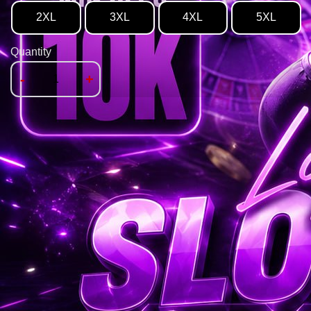
2XL
3XL
4XL
5XL
Quantity
-
+