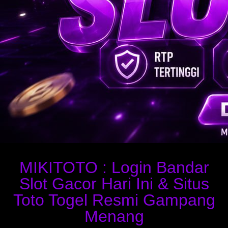
MIKITOTO : Login Bandar
Slot Gacor Hari Ini & Situs
Toto Togel Resmi Gampang
Menang