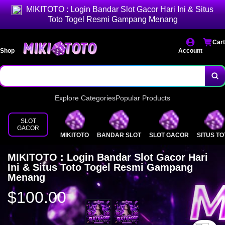
MIKITOTO : Login Bandar Slot Gacor Hari Ini & Situs
Toto Togel Resmi Gampang Menang
Cart
Shop
Account
Explore Categories
Popular Products
SLOT
GACOR
MIKITOTO
BANDAR SLOT
SLOT GACOR
SITUS TO
MIKITOTO : Login Bandar Slot Gacor Hari
Ini & Situs Toto Togel Resmi Gampang
Menang
$100.00