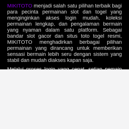
MIKITOTO
menjadi salah satu pilihan terbaik bagi
para pecinta permainan slot dan togel yang
menginginkan akses login mudah, koleksi
permainan lengkap, dan pengalaman bermain
yang nyaman dalam satu platform. Sebagai
bandar slot gacor dan situs toto togel resmi,
MIKITOTO menghadirkan berbagai pilihan
permainan yang dirancang untuk memberikan
sensasi bermain lebih seru dengan sistem yang
stabil dan mudah diakses kapan saja.
Melalui proses login yang cepat, setiap pemain
slot gacor dan toto togel dapat langsung
menikmati berbagai permainan favorit tanpa
harus menghadapi proses yang rumit. Tampilan
situs yang sederhana namun modern membuat
navigasi terasa lebih mudah, baik bagi pemain
baru maupun yang sudah berpengalaman.
Seluruh fitur disusun agar setiap pengguna bisa
menemukan permainan yang diinginkan hanya
dalam beberapa langkah.