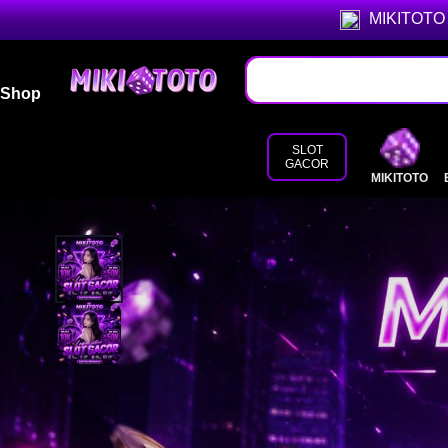
MIKITOTO :
Shop
SLOT
GACOR
MIKITOTO