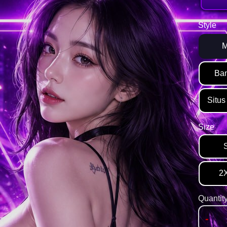
Style
M
Ban
Situs
Size
2
Quantit
-