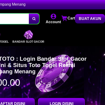
 Gampang Menang
Cart
BUAT AKUN
Account
 TOGEL
BANDAR SLOT GACOR
TOTO : Login Bandar Slot Gacor
 Ini & Situs Toto Togel Resmi
pang Menang
00.00
AFTAR DISINI
LOGIN DISINI