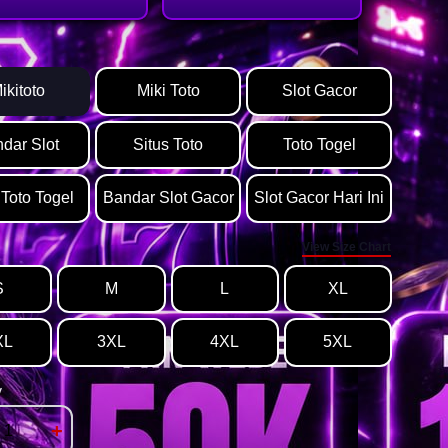
ikitoto
Miki Toto
Slot Gacor
dar Slot
Situs Toto
Toto Togel
 Toto Togel
Bandar Slot Gacor
Slot Gacor Hari Ini
View Size Chart
S
M
L
XL
XL
3XL
4XL
5XL
y
+