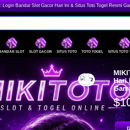
 Login Bandar Slot Gacor Hari Ini & Situs Toto Togel Resmi
BANDAR SLOT
SLOT GACOR
SITUS TOTO
TOTO TOGEL
SITUS TOTO
MIKI
Hari
`2
Gam
$1
D