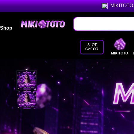
MIKITOTO :
Shop
SLOT
GACOR
MIKITOTO