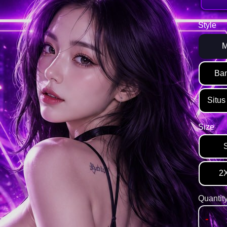
Style
M
Ban
Situs
Size
2
Quantit
-