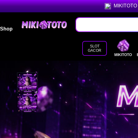
MIKITOTO :
Shop
SLOT
GACOR
MIKITOTO