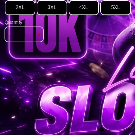
2XL
3XL
4XL
5XL
Quantity
-
+