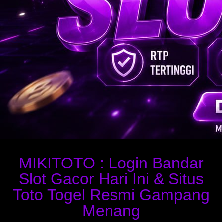
MIKITOTO : Login Bandar
Slot Gacor Hari Ini & Situs
Toto Togel Resmi Gampang
Menang