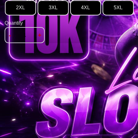
2XL
3XL
4XL
5XL
Quantity
-
+