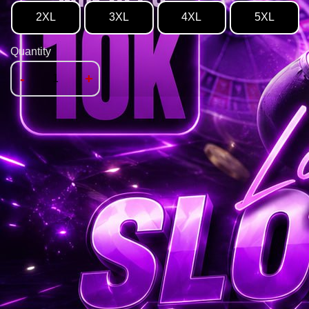
2XL
3XL
4XL
5XL
Quantity
-
+