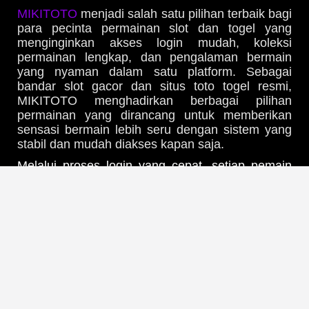
MIKITOTO
menjadi salah satu pilihan terbaik bagi
para pecinta permainan slot dan togel yang
menginginkan akses login mudah, koleksi
permainan lengkap, dan pengalaman bermain
yang nyaman dalam satu platform. Sebagai
bandar slot gacor dan situs toto togel resmi,
MIKITOTO menghadirkan berbagai pilihan
permainan yang dirancang untuk memberikan
sensasi bermain lebih seru dengan sistem yang
stabil dan mudah diakses kapan saja.
Melalui proses login yang cepat, setiap pemain
slot gacor dan toto togel dapat langsung
menikmati berbagai permainan favorit tanpa
harus menghadapi proses yang rumit. Tampilan
situs yang sederhana namun modern membuat
navigasi terasa lebih mudah, baik bagi pemain
baru maupun yang sudah berpengalaman.
Seluruh fitur disusun agar setiap pengguna bisa
menemukan permainan yang diinginkan hanya
dalam beberapa langkah.