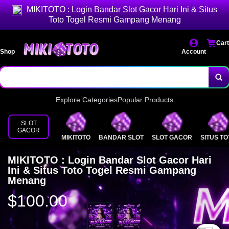
MIKITOTO : Login Bandar Slot Gacor Hari Ini & Situs
Toto Togel Resmi Gampang Menang
Cart
Shop
Account
Explore Categories
Popular Products
SLOT
GACOR
MIKITOTO
BANDAR SLOT
SLOT GACOR
SITUS TO
MIKITOTO : Login Bandar Slot Gacor Hari
Ini & Situs Toto Togel Resmi Gampang
Menang
$100.00