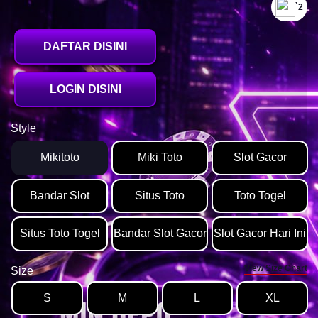
`2
DAFTAR DISINI
LOGIN DISINI
Style
Mikitoto
Miki Toto
Slot Gacor
Bandar Slot
Situs Toto
Toto Togel
Situs Toto Togel
Bandar Slot Gacor
Slot Gacor Hari Ini
View Size Chart
Size
S
M
L
XL