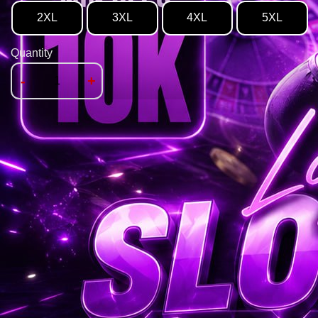
2XL
3XL
4XL
5XL
Quantity
-
+