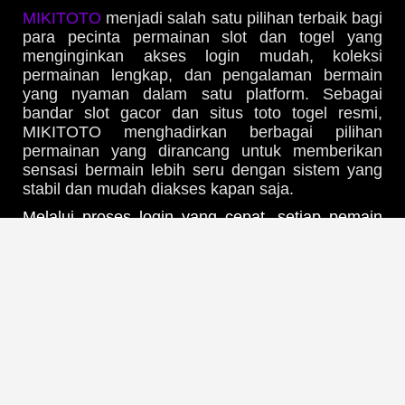
MIKITOTO
menjadi salah satu pilihan terbaik bagi
para pecinta permainan slot dan togel yang
menginginkan akses login mudah, koleksi
permainan lengkap, dan pengalaman bermain
yang nyaman dalam satu platform. Sebagai
bandar slot gacor dan situs toto togel resmi,
MIKITOTO menghadirkan berbagai pilihan
permainan yang dirancang untuk memberikan
sensasi bermain lebih seru dengan sistem yang
stabil dan mudah diakses kapan saja.
Melalui proses login yang cepat, setiap pemain
slot gacor dan toto togel dapat langsung
menikmati berbagai permainan favorit tanpa
harus menghadapi proses yang rumit. Tampilan
situs yang sederhana namun modern membuat
navigasi terasa lebih mudah, baik bagi pemain
baru maupun yang sudah berpengalaman.
Seluruh fitur disusun agar setiap pengguna bisa
menemukan permainan yang diinginkan hanya
dalam beberapa langkah.