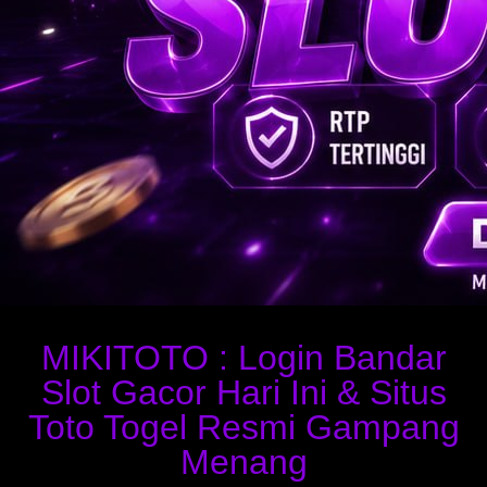
MIKITOTO : Login Bandar
Slot Gacor Hari Ini & Situs
Toto Togel Resmi Gampang
Menang