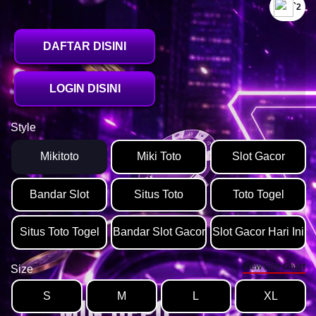
`2
DAFTAR DISINI
LOGIN DISINI
Style
Mikitoto
Miki Toto
Slot Gacor
Bandar Slot
Situs Toto
Toto Togel
Situs Toto Togel
Bandar Slot Gacor
Slot Gacor Hari Ini
View Size Chart
Size
S
M
L
XL