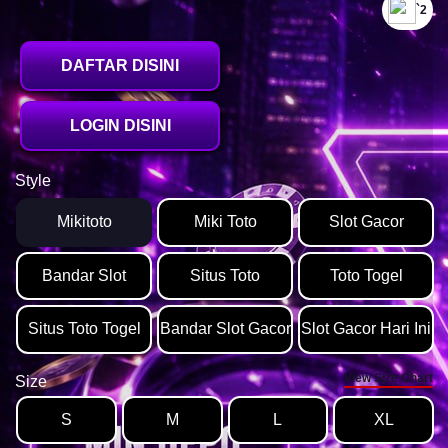
`2
DAFTAR DISINI
LOGIN DISINI
Style
Mikitoto
Miki Toto
Slot Gacor
Bandar Slot
Situs Toto
Toto Togel
Situs Toto Togel
Bandar Slot Gacor
Slot Gacor Hari Ini
View Size Chart
Size
S
M
L
XL