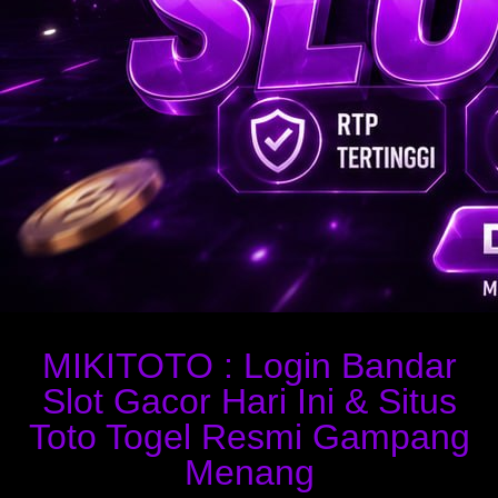
MIKITOTO : Login Bandar
Slot Gacor Hari Ini & Situs
Toto Togel Resmi Gampang
Menang