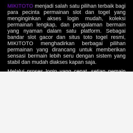
MIKITOTO
menjadi salah satu pilihan terbaik bagi
para pecinta permainan slot dan togel yang
menginginkan akses login mudah, koleksi
permainan lengkap, dan pengalaman bermain
yang nyaman dalam satu platform. Sebagai
bandar slot gacor dan situs toto togel resmi,
MIKITOTO menghadirkan berbagai pilihan
permainan yang dirancang untuk memberikan
sensasi bermain lebih seru dengan sistem yang
stabil dan mudah diakses kapan saja.
Melalui proses login yang cepat, setiap pemain
slot gacor dan toto togel dapat langsung
menikmati berbagai permainan favorit tanpa
harus menghadapi proses yang rumit. Tampilan
situs yang sederhana namun modern membuat
navigasi terasa lebih mudah, baik bagi pemain
baru maupun yang sudah berpengalaman.
Seluruh fitur disusun agar setiap pengguna bisa
menemukan permainan yang diinginkan hanya
dalam beberapa langkah.