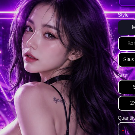
Style
M
Ban
Situs
Size
2
Quantit
-