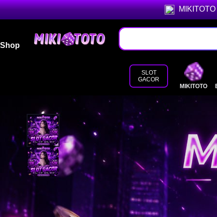
MIKITOTO :
Shop
SLOT
GACOR
MIKITOTO