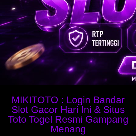
MIKITOTO : Login Bandar
Slot Gacor Hari Ini & Situs
Toto Togel Resmi Gampang
Menang