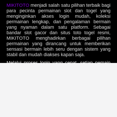
MIKITOTO
menjadi salah satu pilihan terbaik bagi
para pecinta permainan slot dan togel yang
menginginkan akses login mudah, koleksi
permainan lengkap, dan pengalaman bermain
yang nyaman dalam satu platform. Sebagai
bandar slot gacor dan situs toto togel resmi,
MIKITOTO menghadirkan berbagai pilihan
permainan yang dirancang untuk memberikan
sensasi bermain lebih seru dengan sistem yang
stabil dan mudah diakses kapan saja.
Melalui proses login yang cepat, setiap pemain
slot gacor dan toto togel dapat langsung
menikmati berbagai permainan favorit tanpa
harus menghadapi proses yang rumit. Tampilan
situs yang sederhana namun modern membuat
navigasi terasa lebih mudah, baik bagi pemain
baru maupun yang sudah berpengalaman.
Seluruh fitur disusun agar setiap pengguna bisa
menemukan permainan yang diinginkan hanya
dalam beberapa langkah.