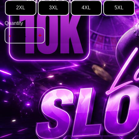
2XL
3XL
4XL
5XL
Quantity
-
+