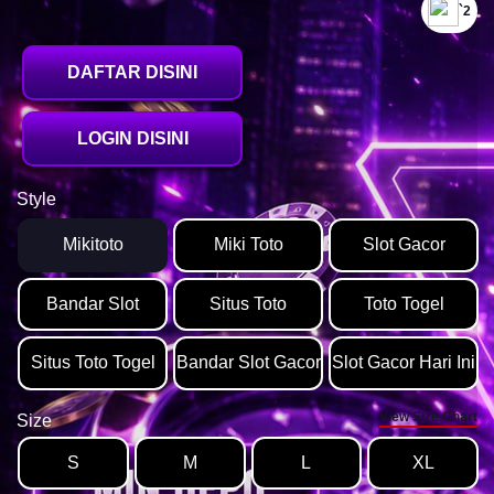
`2
DAFTAR DISINI
LOGIN DISINI
Style
Mikitoto
Miki Toto
Slot Gacor
Bandar Slot
Situs Toto
Toto Togel
Situs Toto Togel
Bandar Slot Gacor
Slot Gacor Hari Ini
View Size Chart
Size
S
M
L
XL