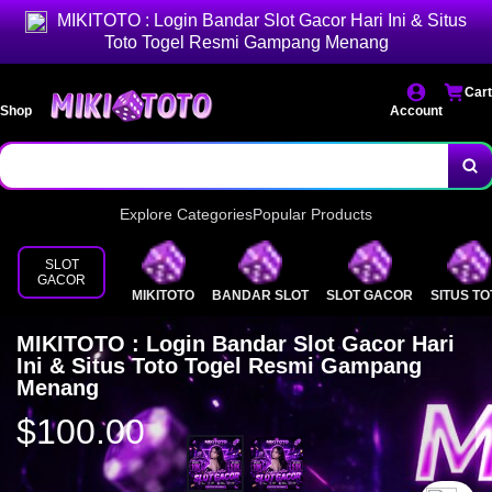
MIKITOTO : Login Bandar Slot Gacor Hari Ini & Situs
Toto Togel Resmi Gampang Menang
Cart
Shop
Account
Explore Categories
Popular Products
SLOT
GACOR
MIKITOTO
BANDAR SLOT
SLOT GACOR
SITUS TO
MIKITOTO : Login Bandar Slot Gacor Hari
Ini & Situs Toto Togel Resmi Gampang
Menang
$100.00