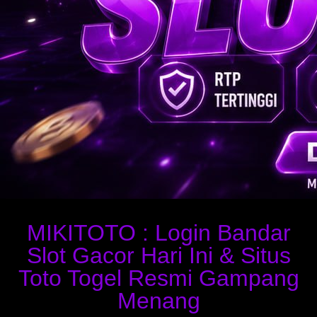
MIKITOTO : Login Bandar
Slot Gacor Hari Ini & Situs
Toto Togel Resmi Gampang
Menang