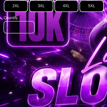
2XL
3XL
4XL
5XL
Quantity
-
+