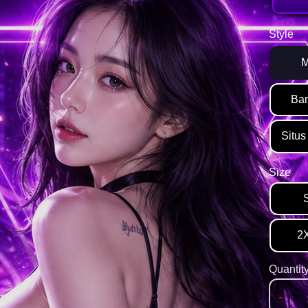
Style
M
Ban
Situs
Size
2
Quantit
-