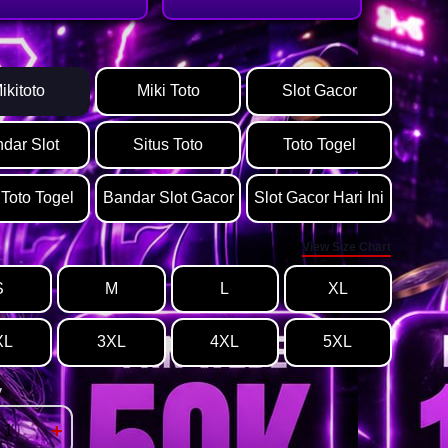
ikitoto
Miki Toto
Slot Gacor
dar Slot
Situs Toto
Toto Togel
 Toto Togel
Bandar Slot Gacor
Slot Gacor Hari Ini
View Size Chart
S
M
L
XL
XL
3XL
4XL
5XL
y
+