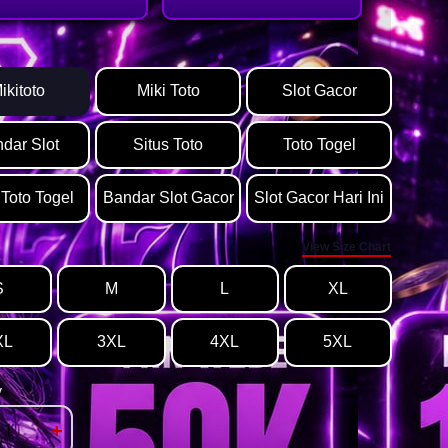
ikitoto
Miki Toto
Slot Gacor
dar Slot
Situs Toto
Toto Togel
 Toto Togel
Bandar Slot Gacor
Slot Gacor Hari Ini
View Size Chart
S
M
L
XL
XL
3XL
4XL
5XL
y
+