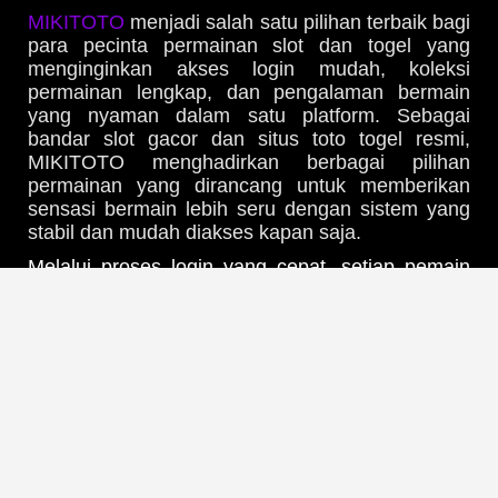
MIKITOTO
menjadi salah satu pilihan terbaik bagi
para pecinta permainan slot dan togel yang
menginginkan akses login mudah, koleksi
permainan lengkap, dan pengalaman bermain
yang nyaman dalam satu platform. Sebagai
bandar slot gacor dan situs toto togel resmi,
MIKITOTO menghadirkan berbagai pilihan
permainan yang dirancang untuk memberikan
sensasi bermain lebih seru dengan sistem yang
stabil dan mudah diakses kapan saja.
Melalui proses login yang cepat, setiap pemain
slot gacor dan toto togel dapat langsung
menikmati berbagai permainan favorit tanpa
harus menghadapi proses yang rumit. Tampilan
situs yang sederhana namun modern membuat
navigasi terasa lebih mudah, baik bagi pemain
baru maupun yang sudah berpengalaman.
Seluruh fitur disusun agar setiap pengguna bisa
menemukan permainan yang diinginkan hanya
dalam beberapa langkah.