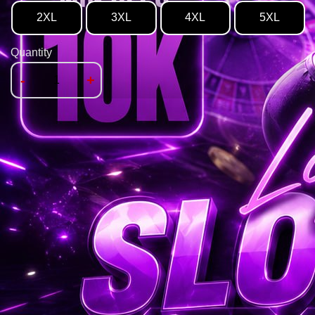
2XL
3XL
4XL
5XL
Quantity
-
+