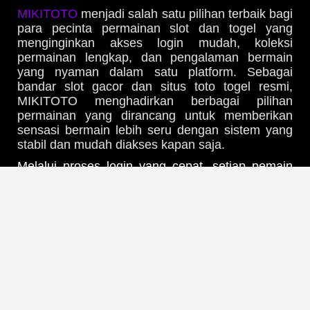
MIKITOTO
menjadi salah satu pilihan terbaik bagi
para pecinta permainan slot dan togel yang
menginginkan akses login mudah, koleksi
permainan lengkap, dan pengalaman bermain
yang nyaman dalam satu platform. Sebagai
bandar slot gacor dan situs toto togel resmi,
MIKITOTO menghadirkan berbagai pilihan
permainan yang dirancang untuk memberikan
sensasi bermain lebih seru dengan sistem yang
stabil dan mudah diakses kapan saja.
Melalui proses login yang cepat, setiap pemain
slot gacor dan toto togel dapat langsung
menikmati berbagai permainan favorit tanpa
harus menghadapi proses yang rumit. Tampilan
situs yang sederhana namun modern membuat
navigasi terasa lebih mudah, baik bagi pemain
baru maupun yang sudah berpengalaman.
Seluruh fitur disusun agar setiap pengguna bisa
menemukan permainan yang diinginkan hanya
dalam beberapa langkah.