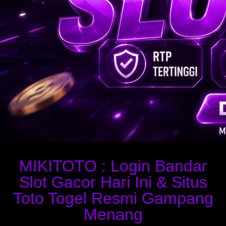
MIKITOTO : Login Bandar
Slot Gacor Hari Ini & Situs
Toto Togel Resmi Gampang
Menang