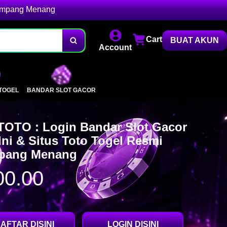
 Gampang Menang
Cart
BUAT AKUN
Account
 TOGEL
BANDAR SLOT GACOR
TOTO : Login Bandar Slot Gacor
 Ini & Situs Toto Togel Resmi
pang Menang
00.00
AFTAR DISINI
LOGIN DISINI