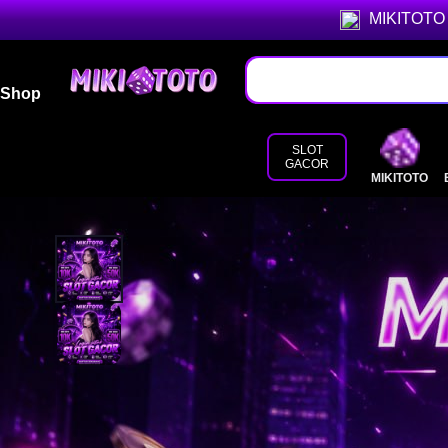
MIKITOTO :
Shop
SLOT
GACOR
MIKITOTO