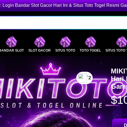
 Login Bandar Slot Gacor Hari Ini & Situs Toto Togel Resmi
BANDAR SLOT
SLOT GACOR
SITUS TOTO
TOTO TOGEL
SITUS TOTO
MIKI
Hari
`2
Gam
$1
D