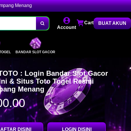
 Gampang Menang
Cart
BUAT AKUN
Account
 TOGEL
BANDAR SLOT GACOR
TOTO : Login Bandar Slot Gacor
 Ini & Situs Toto Togel Resmi
pang Menang
00.00
AFTAR DISINI
LOGIN DISINI