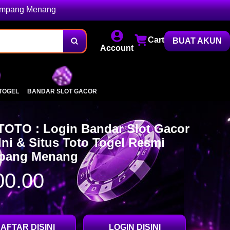
 Gampang Menang
Cart
BUAT AKUN
Account
 TOGEL
BANDAR SLOT GACOR
TOTO : Login Bandar Slot Gacor
 Ini & Situs Toto Togel Resmi
pang Menang
00.00
AFTAR DISINI
LOGIN DISINI