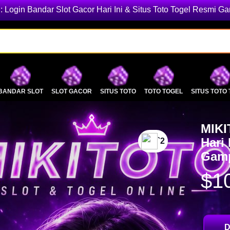
 Login Bandar Slot Gacor Hari Ini & Situs Toto Togel Resmi
BANDAR SLOT
SLOT GACOR
SITUS TOTO
TOTO TOGEL
SITUS TOTO
MIKI
Hari
`2
Gam
$1
D