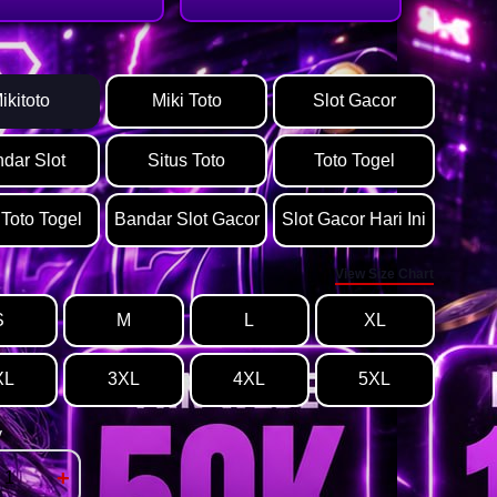
ikitoto
Miki Toto
Slot Gacor
dar Slot
Situs Toto
Toto Togel
 Toto Togel
Bandar Slot Gacor
Slot Gacor Hari Ini
View Size Chart
S
M
L
XL
XL
3XL
4XL
5XL
y
+