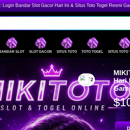
 Login Bandar Slot Gacor Hari Ini & Situs Toto Togel Resmi
BANDAR SLOT
SLOT GACOR
SITUS TOTO
TOTO TOGEL
SITUS TOTO
MIKI
Hari
`2
Gam
$1
D