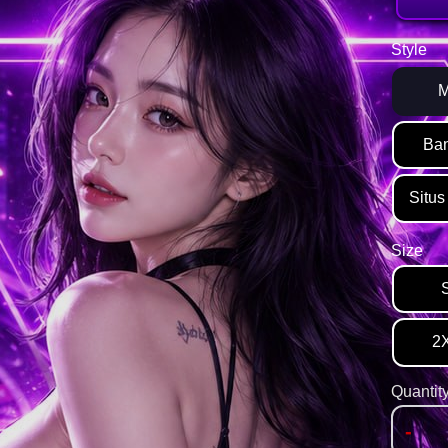
Style
M
Ban
Situs
Size
2
Quantit
-