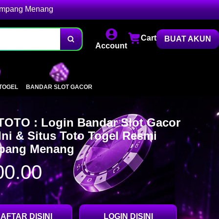
 Gampang Menang
Cart
BUAT AKUN
Account
 TOGEL
BANDAR SLOT GACOR
TOTO : Login Bandar Slot Gacor
 Ini & Situs Toto Togel Resmi
pang Menang
00.00
AFTAR DISINI
LOGIN DISINI