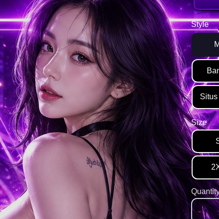
Style
M
Ban
Situs
Size
2
Quantit
-