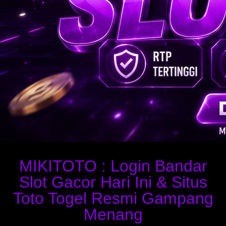
MIKITOTO : Login Bandar
Slot Gacor Hari Ini & Situs
Toto Togel Resmi Gampang
Menang