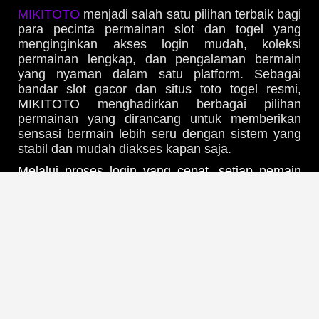
MIKITOTO
menjadi salah satu pilihan terbaik bagi
para pecinta permainan slot dan togel yang
menginginkan akses login mudah, koleksi
permainan lengkap, dan pengalaman bermain
yang nyaman dalam satu platform. Sebagai
bandar slot gacor dan situs toto togel resmi,
MIKITOTO menghadirkan berbagai pilihan
permainan yang dirancang untuk memberikan
sensasi bermain lebih seru dengan sistem yang
stabil dan mudah diakses kapan saja.
Melalui proses login yang cepat, setiap pemain
slot gacor dan toto togel dapat langsung
menikmati berbagai permainan favorit tanpa
harus menghadapi proses yang rumit. Tampilan
situs yang sederhana namun modern membuat
navigasi terasa lebih mudah, baik bagi pemain
baru maupun yang sudah berpengalaman.
Seluruh fitur disusun agar setiap pengguna bisa
menemukan permainan yang diinginkan hanya
dalam beberapa langkah.