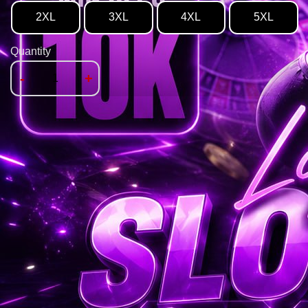
2XL
3XL
4XL
5XL
Quantity
-
+