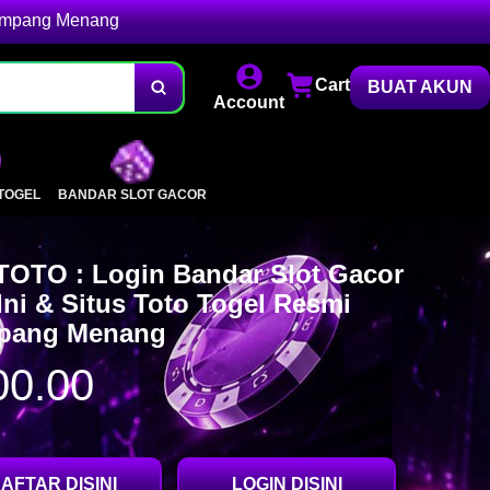
 Gampang Menang
Cart
BUAT AKUN
Account
 TOGEL
BANDAR SLOT GACOR
TOTO : Login Bandar Slot Gacor
 Ini & Situs Toto Togel Resmi
pang Menang
00.00
AFTAR DISINI
LOGIN DISINI