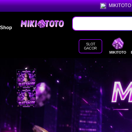
MIKITOTO :
Shop
SLOT
GACOR
MIKITOTO