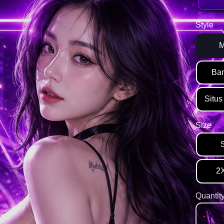
Style
M
Ban
Situs
Size
2
Quantit
-