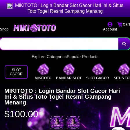
MIKITOTO : Login Bandar Slot Gacor Hari Ini & Situs
Toto Togel Resmi Gampang Menang
Cart
Shop
Account
Explore Categories
Popular Products
SLOT
GACOR
MIKITOTO
BANDAR SLOT
SLOT GACOR
SITUS TO
MIKITOTO : Login Bandar Slot Gacor Hari
Ini & Situs Toto Togel Resmi Gampang
Menang
$100.00