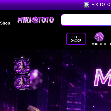
MIKITOTO :
Shop
SLOT
GACOR
MIKITOTO