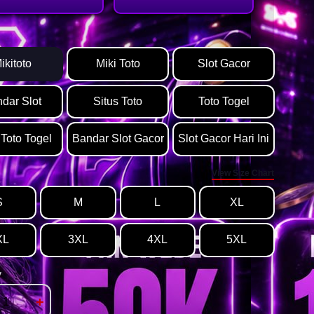
ikitoto
Miki Toto
Slot Gacor
dar Slot
Situs Toto
Toto Togel
 Toto Togel
Bandar Slot Gacor
Slot Gacor Hari Ini
View Size Chart
S
M
L
XL
XL
3XL
4XL
5XL
y
+