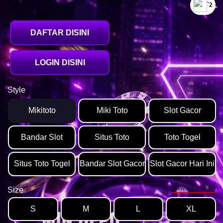
`2
DAFTAR DISINI
LOGIN DISINI
Style
Mikitoto
Miki Toto
Slot Gacor
Bandar Slot
Situs Toto
Toto Togel
Situs Toto Togel
Bandar Slot Gacor
Slot Gacor Hari Ini
View Size Chart
Size
S
M
L
XL