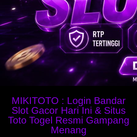
MIKITOTO : Login Bandar
Slot Gacor Hari Ini & Situs
Toto Togel Resmi Gampang
Menang