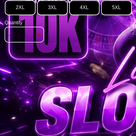
2XL
3XL
4XL
5XL
Quantity
-
+