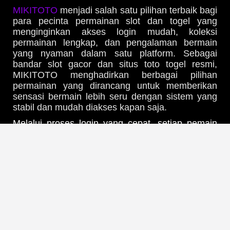
MIKITOTO
menjadi salah satu pilihan terbaik bagi
para pecinta permainan slot dan togel yang
menginginkan akses login mudah, koleksi
permainan lengkap, dan pengalaman bermain
yang nyaman dalam satu platform. Sebagai
bandar slot gacor dan situs toto togel resmi,
MIKITOTO menghadirkan berbagai pilihan
permainan yang dirancang untuk memberikan
sensasi bermain lebih seru dengan sistem yang
stabil dan mudah diakses kapan saja.
Melalui proses login yang cepat, setiap pemain
slot gacor dan toto togel dapat langsung
menikmati berbagai permainan favorit tanpa
harus menghadapi proses yang rumit. Tampilan
situs yang sederhana namun modern membuat
navigasi terasa lebih mudah, baik bagi pemain
baru maupun yang sudah berpengalaman.
Seluruh fitur disusun agar setiap pengguna bisa
menemukan permainan yang diinginkan hanya
dalam beberapa langkah.