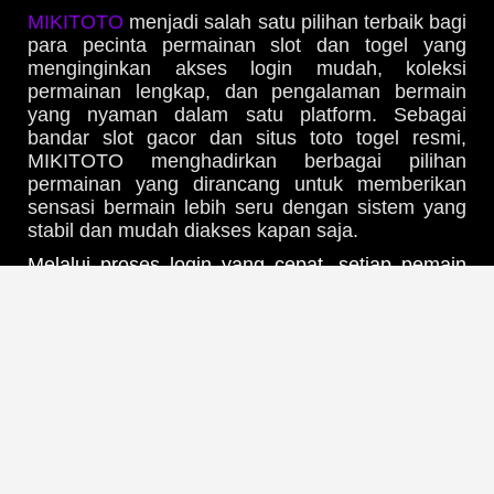
MIKITOTO
menjadi salah satu pilihan terbaik bagi
para pecinta permainan slot dan togel yang
menginginkan akses login mudah, koleksi
permainan lengkap, dan pengalaman bermain
yang nyaman dalam satu platform. Sebagai
bandar slot gacor dan situs toto togel resmi,
MIKITOTO menghadirkan berbagai pilihan
permainan yang dirancang untuk memberikan
sensasi bermain lebih seru dengan sistem yang
stabil dan mudah diakses kapan saja.
Melalui proses login yang cepat, setiap pemain
slot gacor dan toto togel dapat langsung
menikmati berbagai permainan favorit tanpa
harus menghadapi proses yang rumit. Tampilan
situs yang sederhana namun modern membuat
navigasi terasa lebih mudah, baik bagi pemain
baru maupun yang sudah berpengalaman.
Seluruh fitur disusun agar setiap pengguna bisa
menemukan permainan yang diinginkan hanya
dalam beberapa langkah.