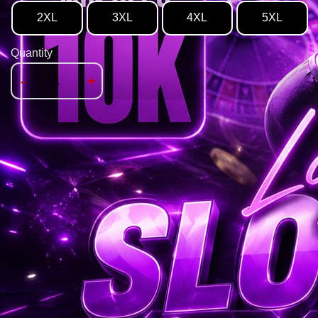
2XL
3XL
4XL
5XL
Quantity
-
+