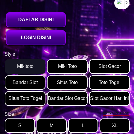
`2
DAFTAR DISINI
LOGIN DISINI
Style
Mikitoto
Miki Toto
Slot Gacor
Bandar Slot
Situs Toto
Toto Togel
Situs Toto Togel
Bandar Slot Gacor
Slot Gacor Hari Ini
View Size Chart
Size
S
M
L
XL