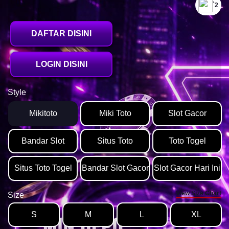
`2
DAFTAR DISINI
LOGIN DISINI
Style
Mikitoto
Miki Toto
Slot Gacor
Bandar Slot
Situs Toto
Toto Togel
Situs Toto Togel
Bandar Slot Gacor
Slot Gacor Hari Ini
View Size Chart
Size
S
M
L
XL