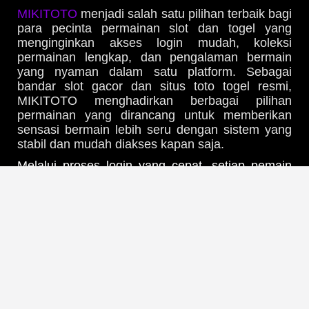
MIKITOTO
menjadi salah satu pilihan terbaik bagi
para pecinta permainan slot dan togel yang
menginginkan akses login mudah, koleksi
permainan lengkap, dan pengalaman bermain
yang nyaman dalam satu platform. Sebagai
bandar slot gacor dan situs toto togel resmi,
MIKITOTO menghadirkan berbagai pilihan
permainan yang dirancang untuk memberikan
sensasi bermain lebih seru dengan sistem yang
stabil dan mudah diakses kapan saja.
Melalui proses login yang cepat, setiap pemain
slot gacor dan toto togel dapat langsung
menikmati berbagai permainan favorit tanpa
harus menghadapi proses yang rumit. Tampilan
situs yang sederhana namun modern membuat
navigasi terasa lebih mudah, baik bagi pemain
baru maupun yang sudah berpengalaman.
Seluruh fitur disusun agar setiap pengguna bisa
menemukan permainan yang diinginkan hanya
dalam beberapa langkah.