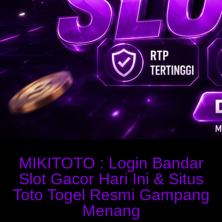
MIKITOTO : Login Bandar
Slot Gacor Hari Ini & Situs
Toto Togel Resmi Gampang
Menang