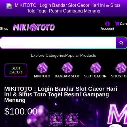
MIKITOTO : Login Bandar Slot Gacor Hari Ini & Situs
Toto Togel Resmi Gampang Menang
Cart
Shop
Account
Explore Categories
Popular Products
SLOT
GACOR
MIKITOTO
BANDAR SLOT
SLOT GACOR
SITUS TO
MIKITOTO : Login Bandar Slot Gacor Hari
Ini & Situs Toto Togel Resmi Gampang
Menang
$100.00