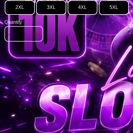
2XL
3XL
4XL
5XL
Quantity
-
+