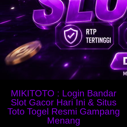
MIKITOTO : Login Bandar
Slot Gacor Hari Ini & Situs
Toto Togel Resmi Gampang
Menang