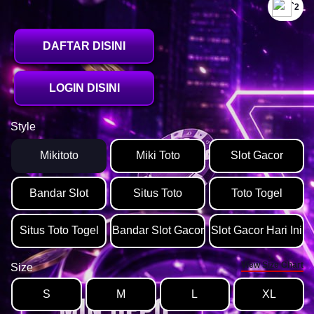
`2
DAFTAR DISINI
LOGIN DISINI
Style
Mikitoto
Miki Toto
Slot Gacor
Bandar Slot
Situs Toto
Toto Togel
Situs Toto Togel
Bandar Slot Gacor
Slot Gacor Hari Ini
View Size Chart
Size
S
M
L
XL