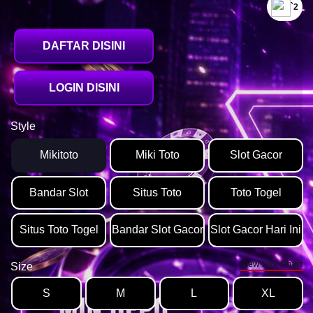
`2
DAFTAR DISINI
LOGIN DISINI
Style
Mikitoto
Miki Toto
Slot Gacor
Bandar Slot
Situs Toto
Toto Togel
Situs Toto Togel
Bandar Slot Gacor
Slot Gacor Hari Ini
View Size Chart
Size
S
M
L
XL