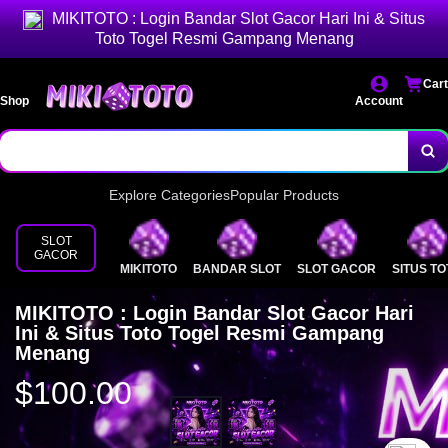
MIKITOTO : Login Bandar Slot Gacor Hari Ini & Situs
Toto Togel Resmi Gampang Menang
Cart
Shop
Account
Explore Categories
Popular Products
SLOT
GACOR
MIKITOTO
BANDAR SLOT
SLOT GACOR
SITUS TO
MIKITOTO : Login Bandar Slot Gacor Hari
Ini & Situs Toto Togel Resmi Gampang
Menang
$100.00