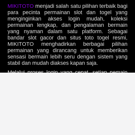
MIKITOTO
menjadi salah satu pilihan terbaik bagi
para pecinta permainan slot dan togel yang
menginginkan akses login mudah, koleksi
permainan lengkap, dan pengalaman bermain
yang nyaman dalam satu platform. Sebagai
bandar slot gacor dan situs toto togel resmi,
MIKITOTO menghadirkan berbagai pilihan
permainan yang dirancang untuk memberikan
sensasi bermain lebih seru dengan sistem yang
stabil dan mudah diakses kapan saja.
Melalui proses login yang cepat, setiap pemain
slot gacor dan toto togel dapat langsung
menikmati berbagai permainan favorit tanpa
harus menghadapi proses yang rumit. Tampilan
situs yang sederhana namun modern membuat
navigasi terasa lebih mudah, baik bagi pemain
baru maupun yang sudah berpengalaman.
Seluruh fitur disusun agar setiap pengguna bisa
menemukan permainan yang diinginkan hanya
dalam beberapa langkah.