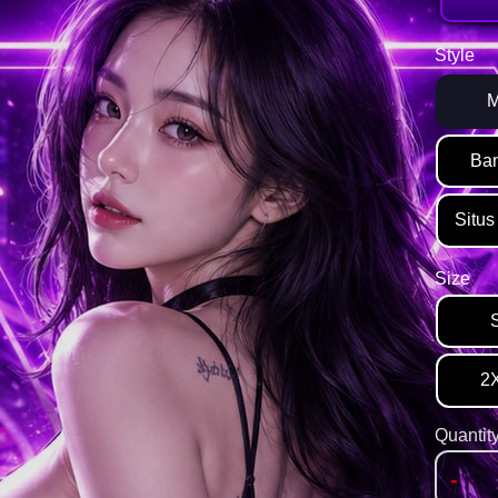
Style
M
Ban
Situs
Size
2
Quantit
-