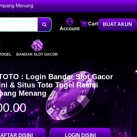
 Gampang Menang
Cart
BUAT AKUN
Account
 TOGEL
BANDAR SLOT GACOR
TOTO : Login Bandar Slot Gacor
 Ini & Situs Toto Togel Resmi
pang Menang
00.00
AFTAR DISINI
LOGIN DISINI