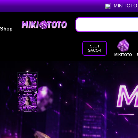
MIKITOTO :
Shop
SLOT
GACOR
MIKITOTO