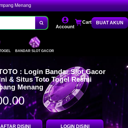
 Gampang Menang
Cart
BUAT AKUN
Account
 TOGEL
BANDAR SLOT GACOR
TOTO : Login Bandar Slot Gacor
 Ini & Situs Toto Togel Resmi
pang Menang
00.00
AFTAR DISINI
LOGIN DISINI