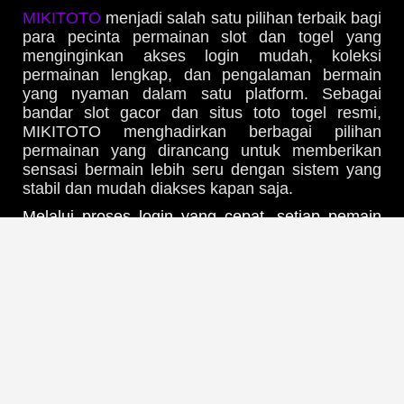
MIKITOTO
menjadi salah satu pilihan terbaik bagi
para pecinta permainan slot dan togel yang
menginginkan akses login mudah, koleksi
permainan lengkap, dan pengalaman bermain
yang nyaman dalam satu platform. Sebagai
bandar slot gacor dan situs toto togel resmi,
MIKITOTO menghadirkan berbagai pilihan
permainan yang dirancang untuk memberikan
sensasi bermain lebih seru dengan sistem yang
stabil dan mudah diakses kapan saja.
Melalui proses login yang cepat, setiap pemain
slot gacor dan toto togel dapat langsung
menikmati berbagai permainan favorit tanpa
harus menghadapi proses yang rumit. Tampilan
situs yang sederhana namun modern membuat
navigasi terasa lebih mudah, baik bagi pemain
baru maupun yang sudah berpengalaman.
Seluruh fitur disusun agar setiap pengguna bisa
menemukan permainan yang diinginkan hanya
dalam beberapa langkah.