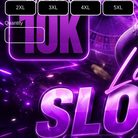
2XL
3XL
4XL
5XL
Quantity
-
+