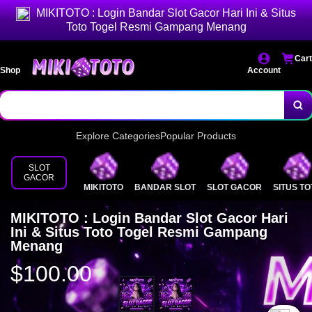
MIKITOTO : Login Bandar Slot Gacor Hari Ini & Situs
Toto Togel Resmi Gampang Menang
Cart
Shop
Account
Explore Categories
Popular Products
SLOT
GACOR
MIKITOTO
BANDAR SLOT
SLOT GACOR
SITUS TO
MIKITOTO : Login Bandar Slot Gacor Hari
Ini & Situs Toto Togel Resmi Gampang
Menang
$100.00