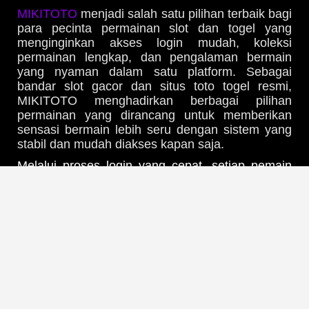
MIKITOTO
menjadi salah satu pilihan terbaik bagi
para pecinta permainan slot dan togel yang
menginginkan akses login mudah, koleksi
permainan lengkap, dan pengalaman bermain
yang nyaman dalam satu platform. Sebagai
bandar slot gacor dan situs toto togel resmi,
MIKITOTO menghadirkan berbagai pilihan
permainan yang dirancang untuk memberikan
sensasi bermain lebih seru dengan sistem yang
stabil dan mudah diakses kapan saja.
Melalui proses login yang cepat, setiap pemain
slot gacor dan toto togel dapat langsung
menikmati berbagai permainan favorit tanpa
harus menghadapi proses yang rumit. Tampilan
situs yang sederhana namun modern membuat
navigasi terasa lebih mudah, baik bagi pemain
baru maupun yang sudah berpengalaman.
Seluruh fitur disusun agar setiap pengguna bisa
menemukan permainan yang diinginkan hanya
dalam beberapa langkah.