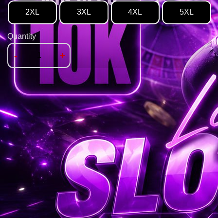
2XL
3XL
4XL
5XL
Quantity
-
+