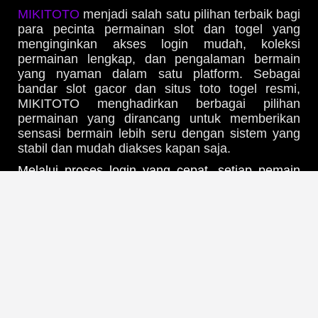
MIKITOTO
menjadi salah satu pilihan terbaik bagi
para pecinta permainan slot dan togel yang
menginginkan akses login mudah, koleksi
permainan lengkap, dan pengalaman bermain
yang nyaman dalam satu platform. Sebagai
bandar slot gacor dan situs toto togel resmi,
MIKITOTO menghadirkan berbagai pilihan
permainan yang dirancang untuk memberikan
sensasi bermain lebih seru dengan sistem yang
stabil dan mudah diakses kapan saja.
Melalui proses login yang cepat, setiap pemain
slot gacor dan toto togel dapat langsung
menikmati berbagai permainan favorit tanpa
harus menghadapi proses yang rumit. Tampilan
situs yang sederhana namun modern membuat
navigasi terasa lebih mudah, baik bagi pemain
baru maupun yang sudah berpengalaman.
Seluruh fitur disusun agar setiap pengguna bisa
menemukan permainan yang diinginkan hanya
dalam beberapa langkah.