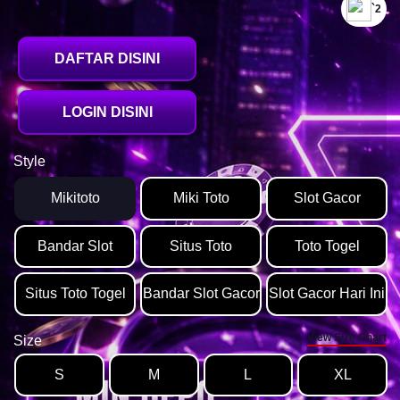
`2
DAFTAR DISINI
LOGIN DISINI
Style
Mikitoto
Miki Toto
Slot Gacor
Bandar Slot
Situs Toto
Toto Togel
Situs Toto Togel
Bandar Slot Gacor
Slot Gacor Hari Ini
View Size Chart
Size
S
M
L
XL