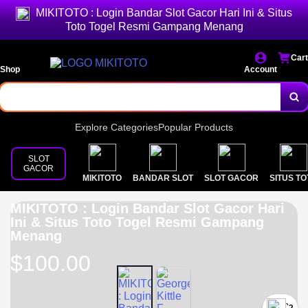
MIKITOTO : Login Bandar Slot Gacor Hari Ini & Situs
Toto Togel Resmi Gampang Menang
Cart
Shop
Account
Explore Categories
Popular Products
SLOT
GACOR
MIKITOTO
BANDAR SLOT
SLOT GACOR
SITUS TO
MIKITOTO : Login Bandar Slot Gacor Hari
Ini & Situs Toto Togel Resmi Gampang
Menang
$100.00